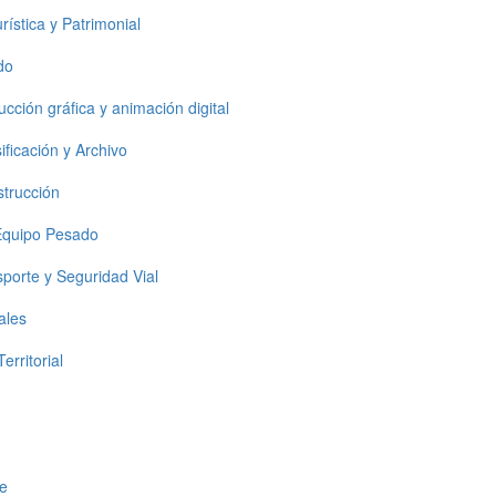
ística y Patrimonial
do
cción gráfica y animación digital
ificación y Archivo
strucción
Equipo Pesado
porte y Seguridad Vial
ales
rritorial
te